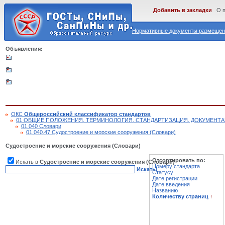
Добавить в закладки
О 
Нормативные документы размещены
Объявления:
ОКС
Общероссийский классификатор стандартов
01 ОБЩИЕ ПОЛОЖЕНИЯ. ТЕРМИНОЛОГИЯ. СТАНДАРТИЗАЦИЯ. ДОКУМЕНТ
01.040 Словари
01.040.47 Судостроение и морские сооружения (Словари)
Судостроение и морские сооружения (Словари)
Отсортировать по:
Искать в
Судостроение и морские сооружения (Словари)
Номеру стандарта
Искать!
Статусу
Дате регистрации
Дате введения
Названию
Количеству страниц
↑