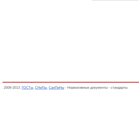
2008-2013.
ГОСТы
,
СНиПы
,
СанПиНы
- Нормативные документы - стандарты.
Судо
стандартов,