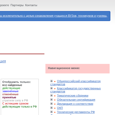
проекте
Партнеры
Контакты
 исключительно с целью ознакомления учащихся ВУЗов, техникумов и училищ.
АЦИЯ
Навигационное меню:
Общероссийский классификатор
Отобразить только:
стандартов
все найденные
действующие
Классификатор государственных
заменённые
стандартов
отменённые
Тематические сборники
принятые
Обязательная сертификация
утратили силу в РФ
С истекшим сроком
Декларация о соответствии
действующие только в РФ
ОКП
Технические регламенты РФ