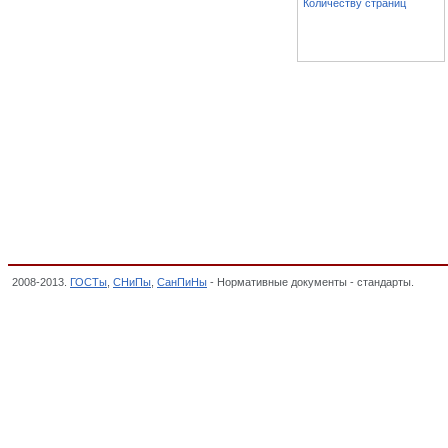
Количеству страниц
2008-2013.
ГОСТы
,
СНиПы
,
СанПиНы
- Нормативные документы - стандарты.
Графи
обозначения, ОБЩИЕ ПОЛОЖЕНИЯ. ТЕРМИНОЛОГИЯ. СТАНДАРТИЗАЦИЯ. ДОКУМЕНТ