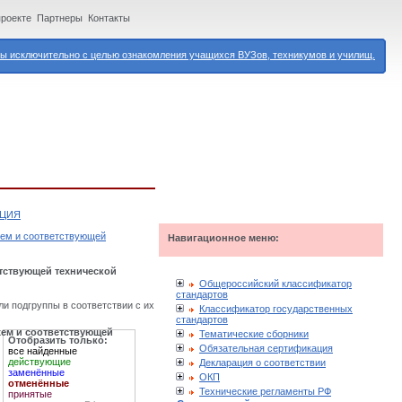
проекте
Партнеры
Контакты
 исключительно с целью ознакомления учащихся ВУЗов, техникумов и училищ.
АЦИЯ
хем и соответствующей
Навигационное меню:
етствующей технической
Общероссийский классификатор
стандартов
ли подгруппы в соответствии с их
Классификатор государственных
стандартов
хем и соответствующей
Тематические сборники
Отобразить только:
Обязательная сертификация
все найденные
действующие
Декларация о соответствии
заменённые
ОКП
отменённые
Технические регламенты РФ
принятые