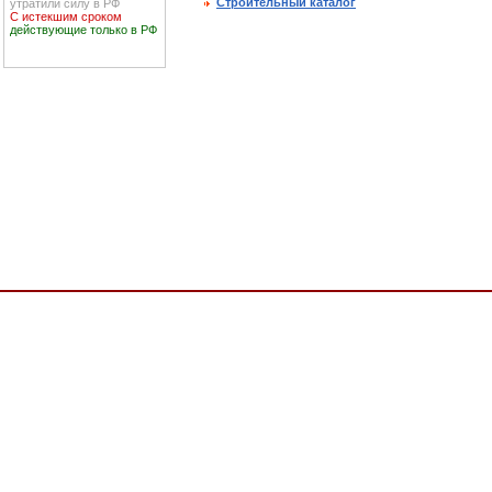
Строительный каталог
утратили силу в РФ
С истекшим сроком
действующие только в РФ
ческие обозначения для технических чертежей диаграмм, схем и соответствующей тех
АЦИЯ, Общероссийский классификатор стандартов,