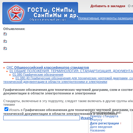
Добавить в закладки
О 
Нормативные документы размещены
Объявления:
ОКС
Общероссийский классификатор стандартов
01 ОБЩИЕ ПОЛОЖЕНИЯ. ТЕРМИНОЛОГИЯ. СТАНДАРТИЗАЦИЯ. ДОКУМЕНТ
01.080 Графические обозначения
01.080.40 Графические обозначения для технических чертежей диаграмм, с
технической документации в области электротехники и электроники
Графические обозначения для технических чертежей диаграмм, схем и соотв
документации в области электротехники и электроники
Стандарты, включеные в эту подгруппу, следует также включать в другие группы и/и
темами
Искать в
Графические обозначения для технических чертежей диаграмм, с
Отсортировать по:
технической документации в области электротехники и электроники
Номеру стандарта
Искать!
Статусу
Дате регистрации
↑
Дате введения
Названию