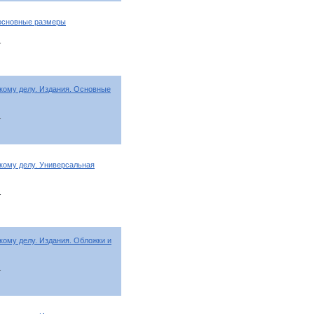
 основные размеры
т
кому делу. Издания. Основные
т
кому делу. Универсальная
т
ому делу. Издания. Обложки и
т