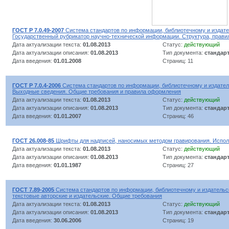
ГОСТ Р 7.0.49-2007
Система стандартов по информации, библиотечному и издате
Государственный рубрикатор научно-технической информации. Структура, прави
Дата актуализации текста:
01.08.2013
Статус:
действующий
Дата актуализации описания:
01.08.2013
Тип документа:
стандар
Дата введения:
01.01.2008
Страниц: 11
ГОСТ Р 7.0.4-2006
Система стандартов по информации, библиотечному и издател
Выходные сведения. Общие требования и правила оформления
Дата актуализации текста:
01.08.2013
Статус:
действующий
Дата актуализации описания:
01.08.2013
Тип документа:
стандар
Дата введения:
01.01.2007
Страниц: 46
ГОСТ 26.008-85
Шрифты для надписей, наносимых методом гравирования. Испо
Дата актуализации текста:
01.08.2013
Статус:
действующий
Дата актуализации описания:
01.08.2013
Тип документа:
стандар
Дата введения:
01.01.1987
Страниц: 27
ГОСТ 7.89-2005
Система стандартов по информации, библиотечному и издательс
текстовые авторские и издательские. Общие требования
Дата актуализации текста:
01.08.2013
Статус:
действующий
Дата актуализации описания:
01.08.2013
Тип документа:
стандар
Дата введения:
30.06.2006
Страниц: 19