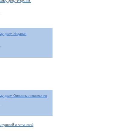
ому делу. Издания.
т
му делу. Издания
т
му делу. Основные положения
т
 русской и латинской