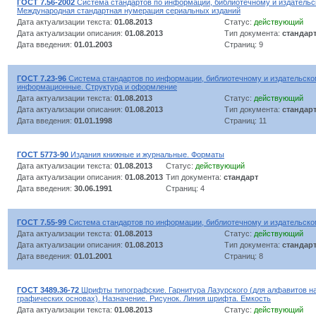
ГОСТ 7.56-2002
Система стандартов по информации, библиотечному и издательск
Международная стандартная нумерация сериальных изданий
Дата актуализации текста:
01.08.2013
Статус:
действующий
Дата актуализации описания:
01.08.2013
Тип документа:
стандар
Дата введения:
01.01.2003
Страниц: 9
ГОСТ 7.23-96
Система стандартов по информации, библиотечному и издательско
информационные. Структура и оформление
Дата актуализации текста:
01.08.2013
Статус:
действующий
Дата актуализации описания:
01.08.2013
Тип документа:
стандар
Дата введения:
01.01.1998
Страниц: 11
ГОСТ 5773-90
Издания книжные и журнальные. Форматы
Дата актуализации текста:
01.08.2013
Статус:
действующий
Дата актуализации описания:
01.08.2013
Тип документа:
стандарт
Дата введения:
30.06.1991
Страниц: 4
ГОСТ 7.55-99
Система стандартов по информации, библиотечному и издательско
Дата актуализации текста:
01.08.2013
Статус:
действующий
Дата актуализации описания:
01.08.2013
Тип документа:
стандар
Дата введения:
01.01.2001
Страниц: 8
ГОСТ 3489.36-72
Шрифты типографские. Гарнитура Лазурского (для алфавитов на
графических основах). Назначение. Рисунок. Линия шрифта. Емкость
Дата актуализации текста:
01.08.2013
Статус:
действующий