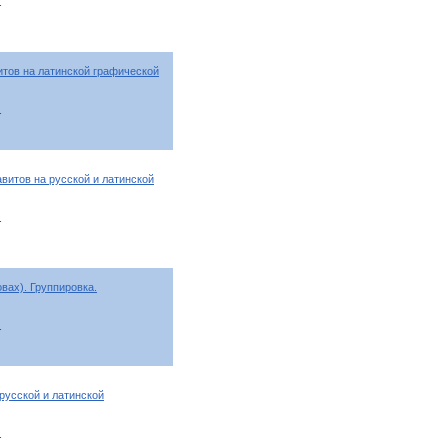
т
тов на латинской графической
т
витов на русской и латинской
т
вах). Группировка.
т
русской и латинской
т