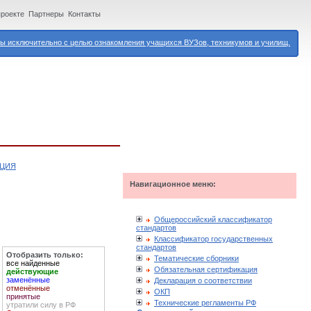
проекте
Партнеры
Контакты
 исключительно с целью ознакомления учащихся ВУЗов, техникумов и училищ.
АЦИЯ
Навигационное меню:
Общероссийский классификатор
стандартов
Классификатор государственных
стандартов
Отобразить только:
Тематические сборники
все найденные
Обязательная сертификация
действующие
заменённые
Декларация о соответствии
отменённые
ОКП
принятые
Технические регламенты РФ
утратили силу в РФ