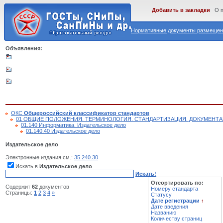
Добавить в закладки
О 
Нормативные документы размещены
Объявления:
ОКС
Общероссийский классификатор стандартов
01 ОБЩИЕ ПОЛОЖЕНИЯ. ТЕРМИНОЛОГИЯ. СТАНДАРТИЗАЦИЯ. ДОКУМЕНТ
01.140 Информатика. Издательское дело
01.140.40 Издательское дело
Издательское дело
Электронные издания см.:
35.240.30
Искать в
Издательское дело
Искать!
Отсортировать по:
Содержит
62
документов
Номеру стандарта
Страницы:
1
2
3
4
»
Статусу
Дате регистрации
↑
Дате введения
Названию
Количеству страниц