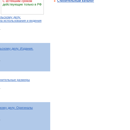
Строительный каталог
С истекшим сроком
действующие только в РФ
льскому делу.
ла использования и ведения
т
ьскому делу. Издания.
т
лнительные размеры
т
кому делу. Оригиналы
т