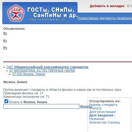
Добавить в закладки
О 
Нормативные документы размещены
Объявления:
ОКС
Общероссийский классификатор стандартов
07 МАТЕМАТИКА. ЕСТЕСТВЕННЫЕ НАУКИ
07.030 Физика. Химия
Физика. Химия
Группа включает стандарты в области физики и химии как естественных наук
Прикладная физика см. 17
Химическая технология см. 71
Отсортировать по:
Искать в
Физика. Химия
Номеру стандарта
Искать!
Статусу
Дате регистрации
Дате введения
↑
Названию
Количеству страниц