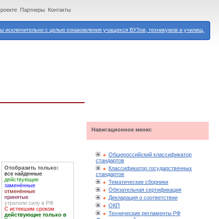
проекте
Партнеры
Контакты
 исключительно с целью ознакомления учащихся ВУЗов, техникумов и училищ.
Навигационное меню:
Общероссийский классификатор
стандартов
Отобразить только:
Классификатор государственных
все найденные
стандартов
действующие
Тематические сборники
заменённые
Обязательная сертификация
отменённые
принятые
Декларация о соответствии
утратили силу в РФ
ОКП
С истекшим сроком
Технические регламенты РФ
действующие только в