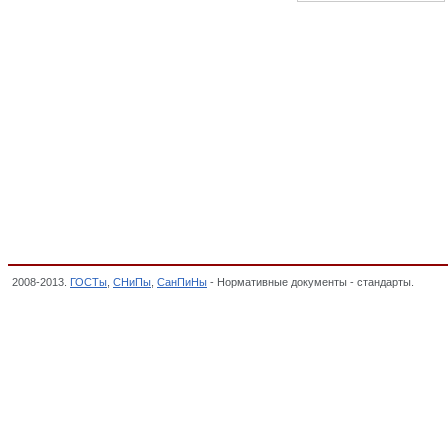
2008-2013.
ГОСТы
,
СНиПы
,
СанПиНы
- Нормативные документы - стандарты.
Биоло
стандартов,