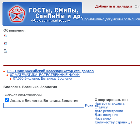
Добавить в закладки
О 
Нормативные документы размещены
Объявления:
ОКС
Общероссийский классификатор стандартов
07 МАТЕМАТИКА. ЕСТЕСТВЕННЫЕ НАУКИ
07.080 Биология. Ботаника. Зоология
Биология. Ботаника. Зоология
Включая биотехнологии
Отсортировать по:
Искать в
Биология. Ботаника. Зоология
Номеру стандарта
Искать!
Статусу
Дате регистрации
Дате введения
Названию
Количеству страниц
↓