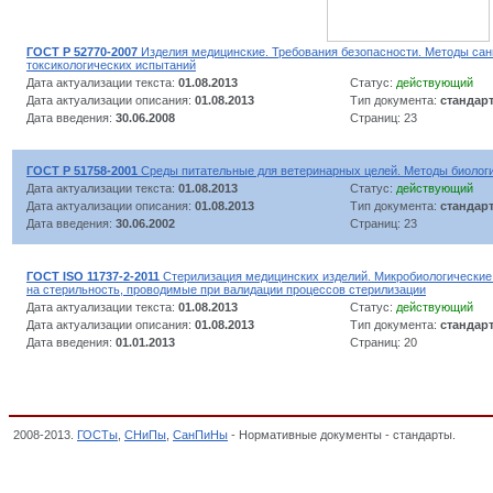
ГОСТ Р 52770-2007
Изделия медицинские. Требования безопасности. Методы сан
токсикологических испытаний
Дата актуализации текста:
01.08.2013
Статус:
действующий
Дата актуализации описания:
01.08.2013
Тип документа:
стандар
Дата введения:
30.06.2008
Страниц: 23
ГОСТ Р 51758-2001
Среды питательные для ветеринарных целей. Методы биолог
Дата актуализации текста:
01.08.2013
Статус:
действующий
Дата актуализации описания:
01.08.2013
Тип документа:
стандар
Дата введения:
30.06.2002
Страниц: 23
ГОСТ ISO 11737-2-2011
Стерилизация медицинских изделий. Микробиологические
на стерильность, проводимые при валидации процессов стерилизации
Дата актуализации текста:
01.08.2013
Статус:
действующий
Дата актуализации описания:
01.08.2013
Тип документа:
стандар
Дата введения:
01.01.2013
Страниц: 20
2008-2013.
ГОСТы
,
СНиПы
,
СанПиНы
- Нормативные документы - стандарты.
Медиц
классификатор стандартов,