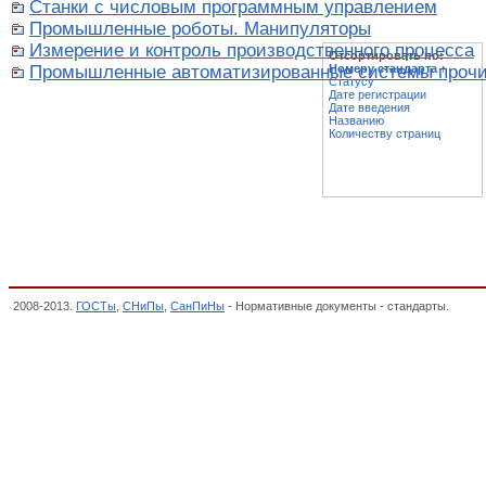
Станки с числовым программным управлением
Промышленные роботы. Манипуляторы
Измерение и контроль производственного процесса
Отсортировать по:
Промышленные автоматизированные системы проч
Номеру стандарта
↑
Статусу
Дате регистрации
Дате введения
Названию
Количеству страниц
2008-2013.
ГОСТы
,
СНиПы
,
СанПиНы
- Нормативные документы - стандарты.
Пром
стандартов,