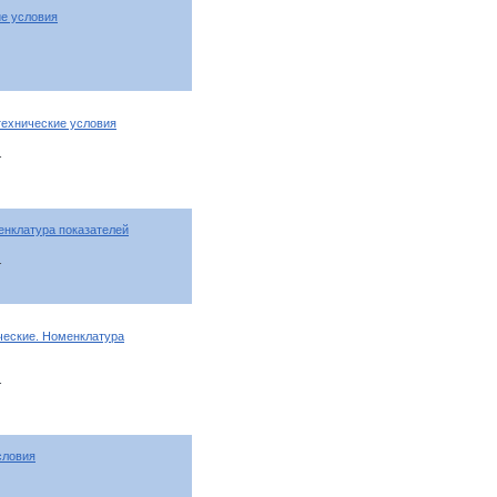
е условия
ехнические условия
т
енклатура показателей
т
ческие. Номенклатура
т
словия