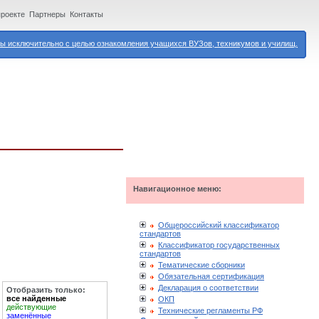
проекте
Партнеры
Контакты
 исключительно с целью ознакомления учащихся ВУЗов, техникумов и училищ.
Навигационное меню:
Общероссийский классификатор
стандартов
Классификатор государственных
стандартов
Тематические сборники
Обязательная сертификация
Декларация о соответствии
Отобразить только:
все найденные
ОКП
действующие
Технические регламенты РФ
заменённые