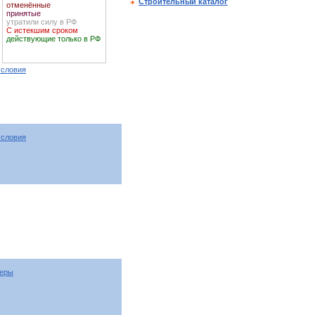
Строительный каталог
отменённые
принятые
утратили силу в РФ
С истекшим сроком
действующие только в РФ
условия
условия
меры