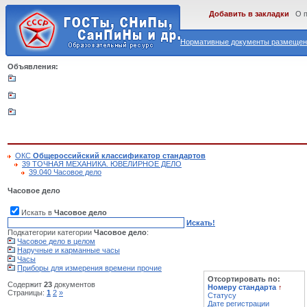
Добавить в закладки
О 
Нормативные документы размещены
Объявления:
ОКС
Общероссийский классификатор стандартов
39 ТОЧНАЯ МЕХАНИКА. ЮВЕЛИРНОЕ ДЕЛО
39.040 Часовое дело
Часовое дело
Искать в
Часовое дело
Искать!
Подкатегории категории
Часовое дело
:
Часовое дело в целом
Наручные и карманные часы
Часы
Приборы для измерения времени прочие
Отсортировать по:
Содержит
23
документов
Номеру стандарта
↑
Страницы:
1
2
»
Статусу
Дате регистрации