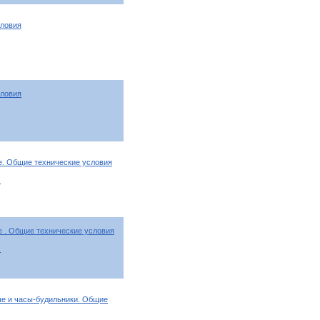
словия
словия
. Общие технические условия
т
 . Общие технические условия
т
е и часы-будильники. Общие