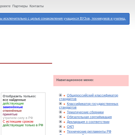
проекте
Партнеры
Контакты
 исключительно с целью ознакомления учащихся ВУЗов, техникумов и училищ.
Навигационное меню:
Общероссийский классификатор
Отобразить только:
стандартов
все найденные
действующие
Классификатор государственных
заменённые
стандартов
отменённые
Тематические сборники
принятые
Обязательная сертификация
утратили силу в РФ
С истекшим сроком
Декларация о соответствии
действующие только в РФ
ОКП
Технические регламенты РФ