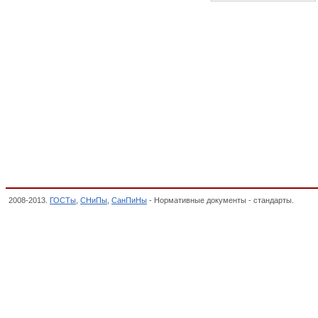
2008-2013.
ГОСТы
,
СНиПы
,
СанПиНы
- Нормативные документы - стандарты.
Индик