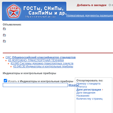
Добавить в закладки
О 
Нормативные документы размещены
Объявления:
ОКС
Общероссийский классификатор стандартов
43 ДОРОЖНО-ТРАНСПОРТНАЯ ТЕХНИКА
43.040 Системы дорожно-транспортных средств
43.040.30 Индикаторы и контрольные приборы
Индикаторы и контрольные приборы
Отсортировать по:
Искать в
Индикаторы и контрольные приборы
Номеру стандарта
Искать!
Статусу
Дате регистрации
↑
Дате введения
Названию
Количеству страниц