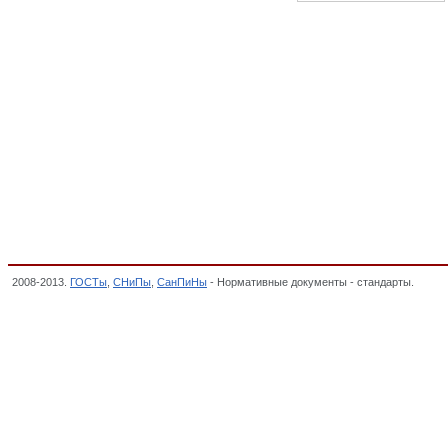
2008-2013.
ГОСТы
,
СНиПы
,
СанПиНы
- Нормативные документы - стандарты.
Индик