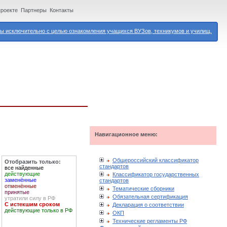
проекте
Партнеры
Контакты
 исключительно с целью ознакомления учащихся ВУЗов, техникумов и училищ.
Навигационное меню:
Общероссийский классификатор
Отобразить только:
стандартов
все найденные
действующие
Классификатор государственных
заменённые
стандартов
отменённые
Тематические сборники
принятые
Обязательная сертификация
утратили силу в РФ
С истекшим сроком
Декларация о соответствии
действующие только в РФ
ОКП
Технические регламенты РФ