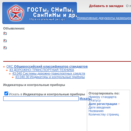
Добавить в закладки
О 
Нормативные документы размещены
Объявления:
ОКС
Общероссийский классификатор стандартов
43 ДОРОЖНО-ТРАНСПОРТНАЯ ТЕХНИКА
43.040 Системы дорожно-транспортных средств
43.040.30 Индикаторы и контрольные приборы
Индикаторы и контрольные приборы
Отсортировать по:
Искать в
Индикаторы и контрольные приборы
Номеру стандарта
Искать!
Статусу
Дате регистрации
↑
Дате введения
Названию
Количеству страниц