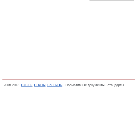
2008-2013.
ГОСТы
,
СНиПы
,
СанПиНы
- Нормативные документы - стандарты.
Покры
стандартов,