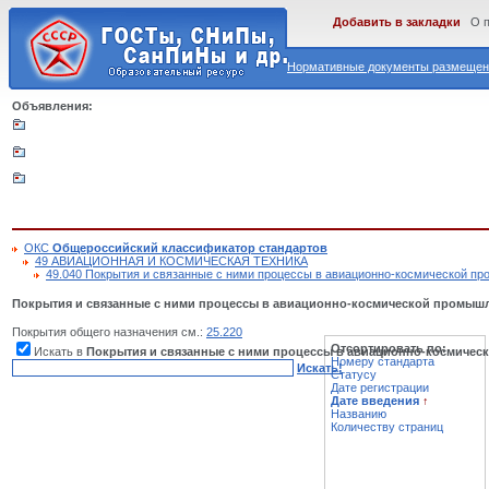
Добавить в закладки
О 
Нормативные документы размещены
Объявления:
ОКС
Общероссийский классификатор стандартов
49 АВИАЦИОННАЯ И КОСМИЧЕСКАЯ ТЕХНИКА
49.040 Покрытия и связанные с ними процессы в авиационно-космической п
Покрытия и связанные с ними процессы в авиационно-космической промыш
Покрытия общего назначения см.:
25.220
Отсортировать по:
Искать в
Покрытия и связанные с ними процессы в авиационно-космиче
Номеру стандарта
Искать!
Статусу
Дате регистрации
Дате введения
↑
Названию
Количеству страниц