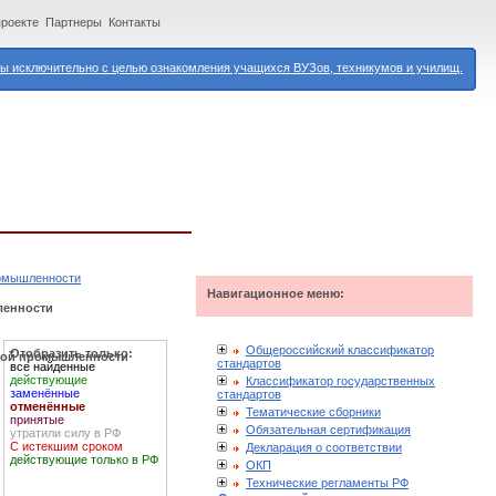
проекте
Партнеры
Контакты
 исключительно с целью ознакомления учащихся ВУЗов, техникумов и училищ.
ромышленности
Навигационное меню:
ленности
Общероссийский классификатор
Отобразить только:
ской промышленности
стандартов
все найденные
действующие
Классификатор государственных
заменённые
стандартов
отменённые
Тематические сборники
принятые
Обязательная сертификация
утратили силу в РФ
С истекшим сроком
Декларация о соответствии
действующие только в РФ
ОКП
Технические регламенты РФ