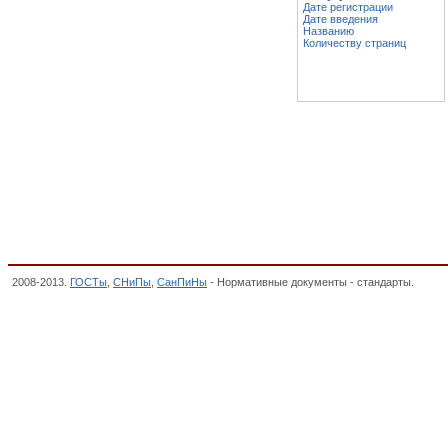
Дате регистрации
Дате введения
Названию
Количеству страниц
2008-2013.
ГОСТы
,
СНиПы
,
СанПиНы
- Нормативные документы - стандарты.
Голо
классификатор стандартов,