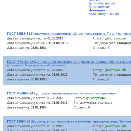
Дате регистрации
Дате введения
Названию
↑
Количеству страниц
ГОСТ 12588-81
Инструмент электромоторный для лесозаготовок. Типы и основн
Дата актуализации текста:
01.08.2013
Статус:
действующий
Дата актуализации описания:
01.08.2013
Тип документа:
стандар
Дата введения:
01.01.1982
Страниц: 4
ГОСТ Р 50162-92
Кусторезы бензиномоторные. Дисковые полотна. Общие техниче
испытания. Маркировка и обозначение
Дата актуализации текста:
01.08.2013
Статус:
действующий
Дата актуализации описания:
01.08.2013
Тип документа:
стандар
Дата введения:
30.06.1993
Страниц: 6
ГОСТ Р 50693-94
Кусторезы бензиномоторные. Термины и определения
Дата актуализации текста:
01.08.2013
Статус:
действующий
Дата актуализации описания:
01.08.2013
Тип документа:
стандарт
Дата введения:
01.01.1995
Страниц: 9
ГОСТ 15594-80
Лесопогрузчики челюстные гусеничные перекидного типа. Технич
Дата актуализации текста:
01.08.2013
Статус:
действующий
Дата актуализации описания:
01.08.2013
Тип документа:
стандар