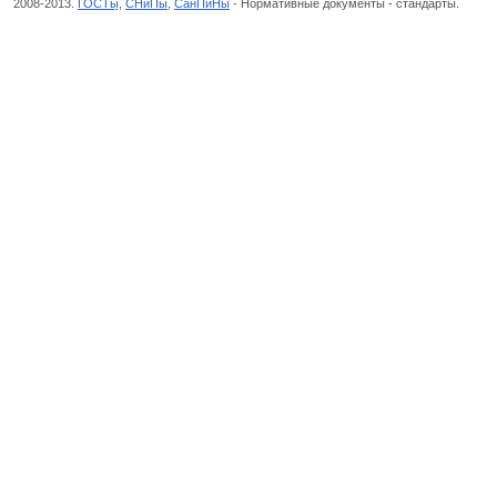
2008-2013.
ГОСТы
,
СНиПы
,
СанПиНы
- Нормативные документы - стандарты.
Обору
СЕЛЬСКОЕ ХОЗЯЙСТВО, Общероссийский классификатор стандартов,