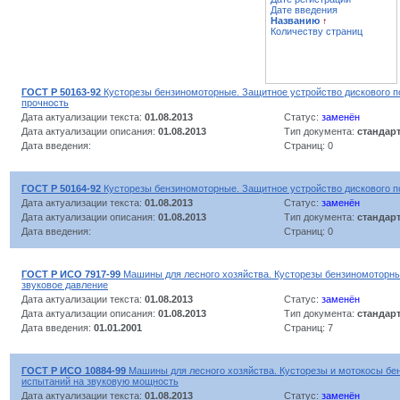
Дате введения
Названию
↑
Количеству страниц
ГОСТ Р 50163-92
Кусторезы бензиномоторные. Защитное устройство дискового п
прочность
Дата актуализации текста:
01.08.2013
Статус:
заменён
Дата актуализации описания:
01.08.2013
Тип документа:
стандар
Дата введения:
Страниц: 0
ГОСТ Р 50164-92
Кусторезы бензиномоторные. Защитное устройство дискового п
Дата актуализации текста:
01.08.2013
Статус:
заменён
Дата актуализации описания:
01.08.2013
Тип документа:
стандар
Дата введения:
Страниц: 0
ГОСТ Р ИСО 7917-99
Машины для лесного хозяйства. Кусторезы бензиномоторны
звуковое давление
Дата актуализации текста:
01.08.2013
Статус:
заменён
Дата актуализации описания:
01.08.2013
Тип документа:
стандар
Дата введения:
01.01.2001
Страниц: 7
ГОСТ Р ИСО 10884-99
Машины для лесного хозяйства. Кусторезы и мотокосы б
испытаний на звуковую мощность
Дата актуализации текста:
01.08.2013
Статус:
заменён