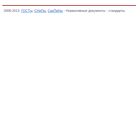
2008-2013.
ГОСТы
,
СНиПы
,
СанПиНы
- Нормативные документы - стандарты.
Обору
СЕЛЬСКОЕ ХОЗЯЙСТВО, Общероссийский классификатор стандартов,