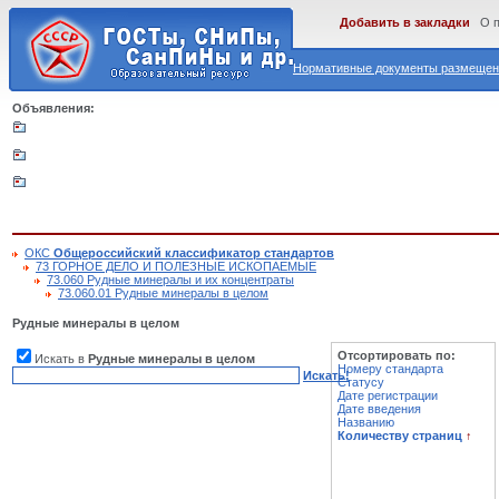
Добавить в закладки
О 
Нормативные документы размещены
Объявления:
ОКС
Общероссийский классификатор стандартов
73 ГОРНОЕ ДЕЛО И ПОЛЕЗНЫЕ ИСКОПАЕМЫЕ
73.060 Рудные минералы и их концентраты
73.060.01 Рудные минералы в целом
Рудные минералы в целом
Отсортировать по:
Искать в
Рудные минералы в целом
Номеру стандарта
Искать!
Статусу
Дате регистрации
Дате введения
Названию
Количеству страниц
↑