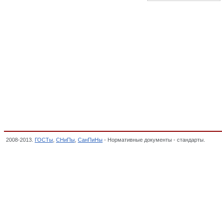
2008-2013.
ГОСТы
,
СНиПы
,
СанПиНы
- Нормативные документы - стандарты.
Рудны
ИСКОПАЕМЫЕ, Общероссийский классификатор стандартов,