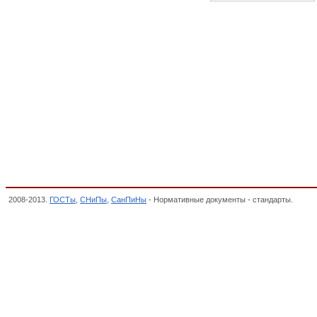
2008-2013.
ГОСТы
,
СНиПы
,
СанПиНы
- Нормативные документы - стандарты.
Рудны
ИСКОПАЕМЫЕ, Общероссийский классификатор стандартов,