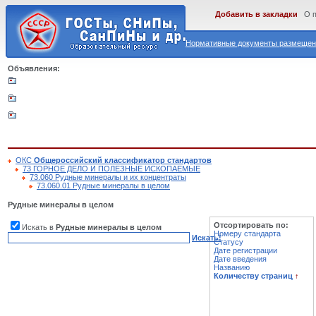
Добавить в закладки
О 
Нормативные документы размещены
Объявления:
ОКС
Общероссийский классификатор стандартов
73 ГОРНОЕ ДЕЛО И ПОЛЕЗНЫЕ ИСКОПАЕМЫЕ
73.060 Рудные минералы и их концентраты
73.060.01 Рудные минералы в целом
Рудные минералы в целом
Отсортировать по:
Искать в
Рудные минералы в целом
Номеру стандарта
Искать!
Статусу
Дате регистрации
Дате введения
Названию
Количеству страниц
↑