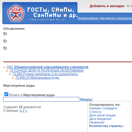
Добавить в закладки
О 
Нормативные документы размещены
Объявления:
ОКС
Общероссийский классификатор стандартов
73 ГОРНОЕ ДЕЛО И ПОЛЕЗНЫЕ ИСКОПАЕМЫЕ
73.060 Рудные минералы и их концентраты
73.060.20 Марганцевые руды
Марганцевые руды
Искать в
Марганцевые руды
Искать!
Отсортировать по:
Содержит
23
документов
Номеру стандарта
Страницы:
1
2
»
Статусу
Дате регистрации
Дате введения
Названию
Количеству страниц
↓