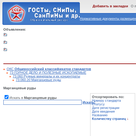
Добавить в закладки
О 
Нормативные документы размещены
Объявления:
ОКС
Общероссийский классификатор стандартов
73 ГОРНОЕ ДЕЛО И ПОЛЕЗНЫЕ ИСКОПАЕМЫЕ
73.060 Рудные минералы и их концентраты
73.060.20 Марганцевые руды
Марганцевые руды
Отсортировать по:
Искать в
Марганцевые руды
Номеру стандарта
Искать!
Статусу
Дате регистрации
Дате введения
Названию
Количеству страниц
↓