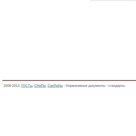
2008-2013.
ГОСТы
,
СНиПы
,
СанПиНы
- Нормативные документы - стандарты.
Марг
Общероссийский классификатор стандартов,