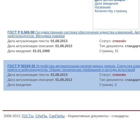
Дате введения
Названию
Количеству страниц
ГОСТ Р 8.569-98
Государственная система обеспечения единства измерений. Ав
нефтепродуктов. Методика поверки
Дата актуализации текста:
01.08.2013
Статус:
отменён
Дата актуализации описания:
01.08.2013
Тип документа:
стандар
Дата введения:
01.01.1999
Страниц: 31
ГОСТ Р 50194-92
Устройства автоматизации резервуарных парков. Средства изме
нефти и нефтепродуктов. Общие технические требования и методы испытаний
Дата актуализации текста:
01.08.2013
Статус:
отменён
Дата актуализации описания:
01.08.2013
Тип документа:
стандар
Дата введения:
Страниц: 0
2008-2013.
ГОСТы
,
СНиПы
,
СанПиНы
- Нормативные документы - стандарты.
Объем
промышленности, ДОБЫЧА И ПЕРЕРАБОТКА НЕФТИ, ГАЗА И СМЕЖНЫЕ ПРОИЗВОДСТ