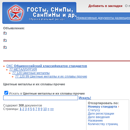
Добавить в закладки
О 
Нормативные документы размещены
Объявления:
ОКС
Общероссийский классификатор стандартов
77 МЕТАЛЛУРГИЯ
77.120 Цветные металлы
77.120.99 Цветные металлы и их сплавы прочие
Цветные металлы и их сплавы прочие
Искать в
Цветные металлы и их сплавы прочие
Искать!
Отсортировать по:
Содержит
308
документов
Номеру стандарта
↑
Страницы:
1
2
3
4
5
6
7
8
9
10
»
»»
Статусу
Дате регистрации
Дате введения
Названию
Количеству страниц