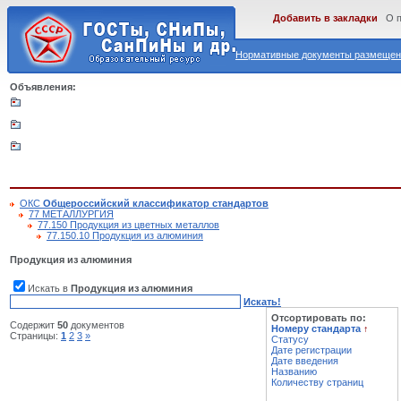
Добавить в закладки
О 
Нормативные документы размещены
Объявления:
ОКС
Общероссийский классификатор стандартов
77 МЕТАЛЛУРГИЯ
77.150 Продукция из цветных металлов
77.150.10 Продукция из алюминия
Продукция из алюминия
Искать в
Продукция из алюминия
Искать!
Отсортировать по:
Содержит
50
документов
Номеру стандарта
↑
Страницы:
1
2
3
»
Статусу
Дате регистрации
Дате введения
Названию
Количеству страниц