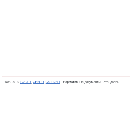
2008-2013.
ГОСТы
,
СНиПы
,
СанПиНы
- Нормативные документы - стандарты.
Древ
Общероссийский классификатор стандартов,