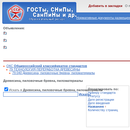
Добавить в закладки
О 
Нормативные документы размещены
Объявления:
ОКС
Общероссийский классификатор стандартов
79 ТЕХНОЛОГИЯ ПЕРЕРАБОТКА ДРЕВЕСИНЫ
79.040 Древесина, пиловочные бревна, пиломатериалы
Древесина, пиловочные бревна, пиломатериалы
Отсортировать по:
Искать в
Древесина, пиловочные бревна, пиломатериалы
Номеру стандарта
Искать!
Статусу
Дате регистрации
Дате введения
Названию
↑
Количеству страниц