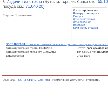
Изделия из стекла
(Бутыли, горшки, банки см.:
55.10
посуда см.:
71.040.20
)
Отсортировать по:
Номеру стандарта
↑
Содержит
1
документов
Статусу
Дате регистрации
Дате введения
Названию
Количеству страниц
ГОСТ 10279-80
Стаканы-отстойники стеклянные для автотракторных двигателей.
Дата актуализации текста:
01.08.2013
Статус:
срок действия ис
Дата актуализации описания:
01.08.2013
Тип документа:
стандар
Дата введения:
Страниц: 0
2008-2013.
ГОСТы
,
СНиПы
,
СанПиНы
- Нормативные документы - стандарты.
Стек
стандартов,