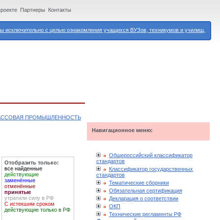
проекте
Партнеры
Контакты
 исключительно с целью ознакомления учащихся ВУЗов, техникумов и училищ.
ТМАССОВАЯ ПРОМЫШЛЕННОСТЬ
Навигационное меню:
Общероссийский классификатор
стандартов
Отобразить только:
все найденные
Классификатор государственных
действующие
стандартов
заменённые
Тематические сборники
отменённые
Обязательная сертификация
принятые
утратили силу в РФ
Декларация о соответствии
С истекшим сроком
ОКП
действующие только в РФ
Технические регламенты РФ