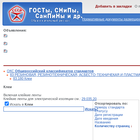
Добавить в закладки
О 
Нормативные документы размещены
Объявления:
ОКС
Общероссийский классификатор стандартов
83 РЕЗИНОВАЯ, РЕЗИНОТЕХНИЧЕСКАЯ, АСБЕСТО-ТЕХНИЧЕКАЯ И ПЛАС
83.180 Клеи
Клеи
Включая клейкие ленты
Клейкие ленты для электрической изоляции см.:
29.035.20
Отсортировать по:
Искать в
Клеи
Номеру стандарта
Искать!
Статусу
Дате регистрации
Дате введения
Названию
Количеству страниц
↓