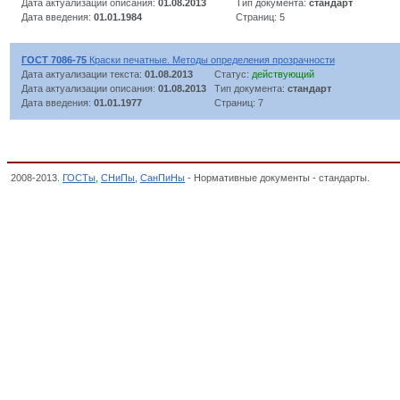
Дата актуализации описания:
01.08.2013
Тип документа:
стандарт
Дата введения:
01.01.1984
Страниц: 5
ГОСТ 7086-75
Краски печатные. Методы определения прозрачности
Дата актуализации текста:
01.08.2013
Статус:
действующий
Дата актуализации описания:
01.08.2013
Тип документа:
стандарт
Дата введения:
01.01.1977
Страниц: 7
2008-2013.
ГОСТы
,
СНиПы
,
СанПиНы
- Нормативные документы - стандарты.
Типо
классификатор стандартов,