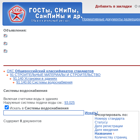
Добавить в закладки
О 
Нормативные документы размещены
Объявления:
ОКС
Общероссийский классификатор стандартов
91 СТРОИТЕЛЬНЫЕ МАТЕРИАЛЫ И СТРОИТЕЛЬСТВО
91.140 Установки в зданиях
91.140.60 Системы водоснабжения
Системы водоснабжения
Включая счетчики воды в зданиях
Наружные системы подачи воды см.:
93.025
Искать в
Системы водоснабжения
Искать!
Отсортировать по:
Номеру стандарта
Содержит
8
документов
Статусу
Дате регистрации
Дате введения
Названию
↑
Количеству страниц