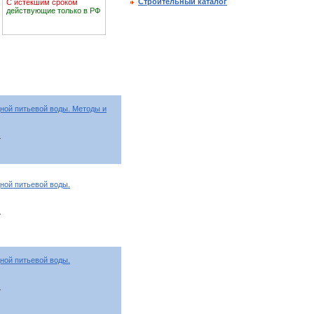
Строительный каталог
С истекшим сроком
действующие только в РФ
ной питьевой воды. Методы и
т
ной питьевой воды.
т
ной питьевой воды.
т