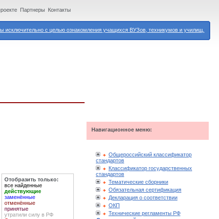
проекте
Партнеры
Контакты
 исключительно с целью ознакомления учащихся ВУЗов, техникумов и училищ.
Навигационное меню:
Общероссийский классификатор
стандартов
Классификатор государственных
стандартов
Отобразить только:
Тематические сборники
все найденные
Обязательная сертификация
действующие
заменённые
Декларация о соответствии
отменённые
ОКП
принятые
Технические регламенты РФ
утратили силу в РФ