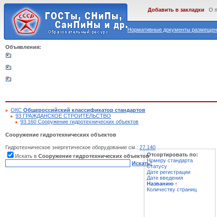
Добавить в закладки
О 
Нормативные документы размещены
Объявления:
ОКС
Общероссийский классификатор стандартов
93 ГРАЖДАНСКОЕ СТРОИТЕЛЬСТВО
93.160 Сооружение гидротехнических объектов
Сооружение гидротехнических объектов
Гидротехническое энергетическое оборудование см.:
27.140
Отсортировать по:
Искать в
Сооружение гидротехнических объектов
Номеру стандарта
Искать!
Статусу
Дате регистрации
Дате введения
Названию
↑
Количеству страниц