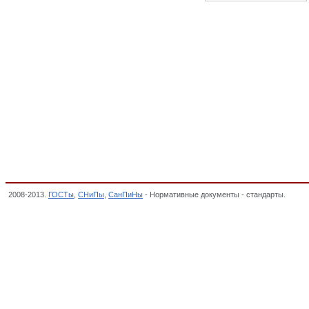
2008-2013.
ГОСТы
,
СНиПы
,
СанПиНы
- Нормативные документы - стандарты.
Соор
классификатор стандартов,