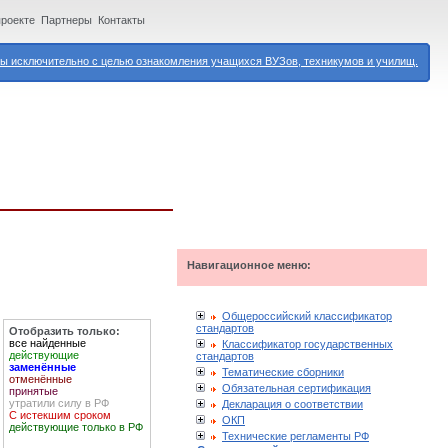
проекте
Партнеры
Контакты
 исключительно с целью ознакомления учащихся ВУЗов, техникумов и училищ.
Навигационное меню:
Общероссийский классификатор
стандартов
Отобразить только:
все найденные
Классификатор государственных
действующие
стандартов
заменённые
Тематические сборники
отменённые
Обязательная сертификация
принятые
утратили силу в РФ
Декларация о соответствии
С истекшим сроком
ОКП
действующие только в РФ
Технические регламенты РФ