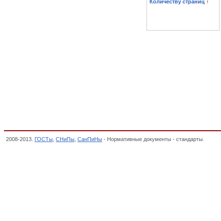
Количеству страниц
↑
2008-2013.
ГОСТы
,
СНиПы
,
СанПиНы
- Нормативные документы - стандарты.
Тележ
ОБОРУДОВАНИЕ. ОТДЫХ. СПОРТ, Общероссийский классификатор стандартов,