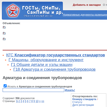
Добавить в закладки
О 
Нормативные документы размещены
Объявления:
КГС
Классификатор государственных стандартов
Г Машины, оборудование и инструмент
Г1 Общие детали и узлы машин
Г18 Арматура и соединения трубопроводов
Арматура и соединения трубопроводов
Искать в
Арматура и соединения трубопроводов
Искать!
Отсортировать по:
Содержит
356
документов
Номеру стандарта
↑
Страницы:
1
2
3
4
5
6
7
8
9
10
»
»»
Статусу
Дате регистрации