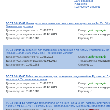
Дате введения
Названию
Количеству страниц
ГОСТ 10493-81
Линзы уплотнительные жесткие и компенсирующие на Ру 20-100 МП
Технические условия
Дата актуализации текста:
01.08.2013
Статус:
действующий
Дата актуализации описания:
01.08.2013
Тип документа:
стандар
Дата введения:
01.01.1982
Страниц: 22
ГОСТ 10494-80
Шпильки для фланцевых соединений с линзовым уплотнением на 
(свыше 100 до 1000 кгс/см кв.). Технические условия
Дата актуализации текста:
01.08.2013
Статус:
действующий
Дата актуализации описания:
01.08.2013
Тип документа:
стандар
Дата введения:
01.01.1982
Страниц: 11
ГОСТ 10495-80
Гайки шестигранные для фланцевых соединений на Ру свыше 10 д
кгс/см кв.). Технические условия
Дата актуализации текста:
01.08.2013
Статус:
действующий
Дата актуализации описания:
01.08.2013
Тип документа:
стандар
Дата введения:
01.01.1982
Страниц: 7
ГОСТ 10811-64
Арматура трубопроводная общего назначения. Клапаны регулирую
4,0 и 6,4 МПа (16,40 и 64 кгс/см в КВ). Присоединительные размеры под исполн
Дата актуализации текста:
01.08.2013
Статус:
отменён