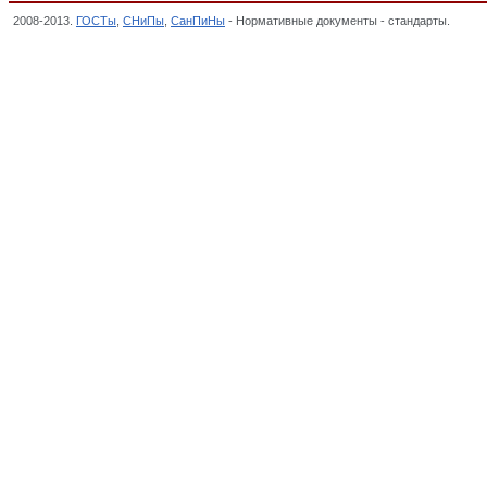
2008-2013.
ГОСТы
,
СНиПы
,
СанПиНы
- Нормативные документы - стандарты.
Армат
инструмент, Классификатор государственных стандартов,