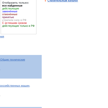
Строительный каталог
Отобразить только:
все найденные
действующие
заменённые
отменённые
принятые
утратили силу в РФ
С истекшим сроком
действующие только в РФ
ния
 Общие технические
т
кохозяйственных машин,
т