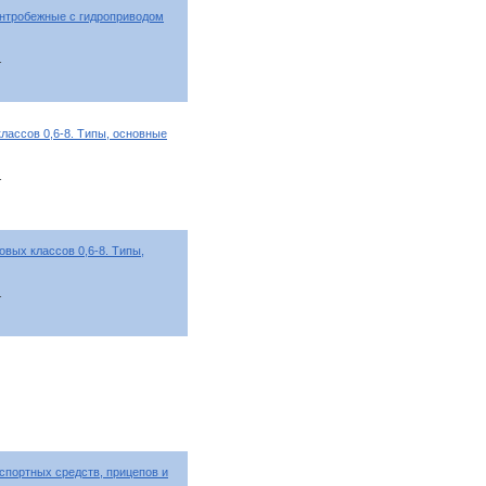
ентробежные с гидроприводом
т
лассов 0,6-8. Типы, основные
т
вых классов 0,6-8. Типы,
т
портных средств, прицепов и