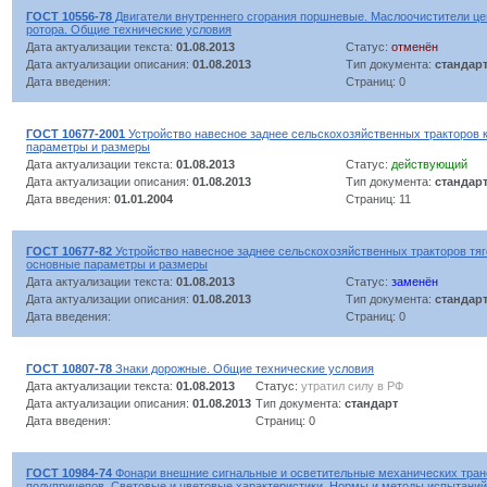
ГОСТ 10556-78
Двигатели внутреннего сгорания поршневые. Маслоочистители ц
ротора. Общие технические условия
Дата актуализации текста:
01.08.2013
Статус:
отменён
Дата актуализации описания:
01.08.2013
Тип документа:
стандар
Дата введения:
Страниц: 0
ГОСТ 10677-2001
Устройство навесное заднее сельскохозяйственных тракторов к
параметры и размеры
Дата актуализации текста:
01.08.2013
Статус:
действующий
Дата актуализации описания:
01.08.2013
Тип документа:
стандар
Дата введения:
01.01.2004
Страниц: 11
ГОСТ 10677-82
Устройство навесное заднее сельскохозяйственных тракторов тяго
основные параметры и размеры
Дата актуализации текста:
01.08.2013
Статус:
заменён
Дата актуализации описания:
01.08.2013
Тип документа:
стандар
Дата введения:
Страниц: 0
ГОСТ 10807-78
Знаки дорожные. Общие технические условия
Дата актуализации текста:
01.08.2013
Статус:
утратил силу в РФ
Дата актуализации описания:
01.08.2013
Тип документа:
стандарт
Дата введения:
Страниц: 0
ГОСТ 10984-74
Фонари внешние сигнальные и осветительные механических транс
полуприцепов. Световые и цветовые характеристики. Нормы и методы испытаний