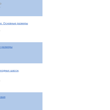
РФ
т
ые. Основные размеры
т
е размеры
оходных шасси,
т
овия