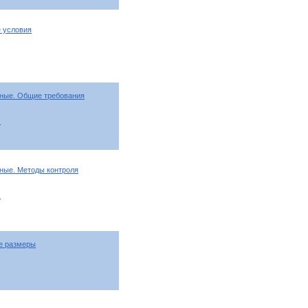
 условия
нные. Общие требования
т
ные. Методы контроля
т
е размеры