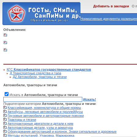
Добавить в закладки
О 
Нормативные документы размещены
Объявления:
КГС
Классификатор государственных стандартов
Д Транспортные средства и тара
Д2 Автомобили, тракторы и тягачи
Автомобили, тракторы и тягачи
Искать в
Автомобили, тракторы и тягачи
Искать!
Подкатегории категории
Автомобили, тракторы и тягачи
:
Классификация, номенклатура и общие нормы
Автобусы, легковые автомобили и троллейбусы
Грузовые автомобили и автотракторные повозки
Тракторы и тягачи
Автотракторные двигатели и детали к ним
Автотракторные детали, узлы и арматура
Оборудование автостанций и колонок. Знаки сигнальные и дорожные
Методы испытаний. Упаковка. Маркировка