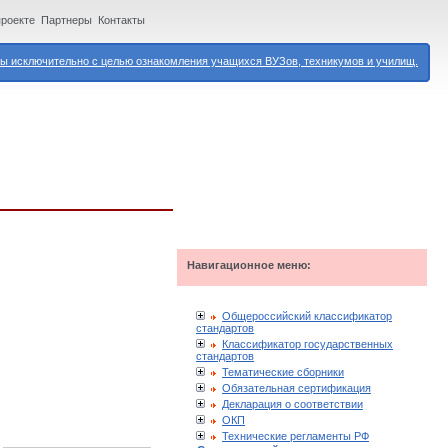
проекте
Партнеры
Контакты
 исключительно с целью ознакомления учащихся ВУЗов, техникумов и училищ.
Навигационное меню:
Общероссийский классификатор
стандартов
Классификатор государственных
стандартов
Тематические сборники
Обязательная сертификация
Декларация о соответствии
ОКП
Технические регламенты РФ