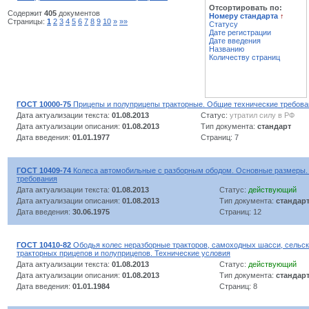
Отсортировать по:
Содержит
405
документов
Номеру стандарта
↑
Страницы:
1
2
3
4
5
6
7
8
9
10
»
»»
Статусу
Дате регистрации
Дате введения
Названию
Количеству страниц
ГОСТ 10000-75
Прицепы и полуприцепы тракторные. Общие технические требова
Дата актуализации текста:
01.08.2013
Статус:
утратил силу в РФ
Дата актуализации описания:
01.08.2013
Тип документа:
стандарт
Дата введения:
01.01.1977
Страниц: 7
ГОСТ 10409-74
Колеса автомобильные с разборным ободом. Основные размеры.
требования
Дата актуализации текста:
01.08.2013
Статус:
действующий
Дата актуализации описания:
01.08.2013
Тип документа:
стандар
Дата введения:
30.06.1975
Страниц: 12
ГОСТ 10410-82
Ободья колес неразборные тракторов, самоходных шасси, сельс
тракторных прицепов и полуприцепов. Технические условия
Дата актуализации текста:
01.08.2013
Статус:
действующий
Дата актуализации описания:
01.08.2013
Тип документа:
стандар
Дата введения:
01.01.1984
Страниц: 8