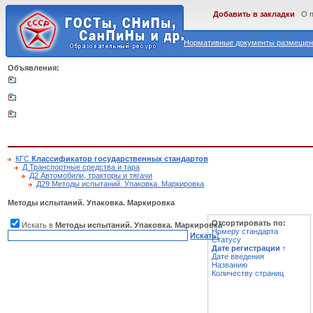
Добавить в закладки
О 
Нормативные документы размещены
Объявления:
КГС
Классификатор государственных стандартов
Д Транспортные средства и тара
Д2 Автомобили, тракторы и тягачи
Д29 Методы испытаний. Упаковка. Маркировка
Методы испытаний. Упаковка. Маркировка
Отсортировать по:
Искать в
Методы испытаний. Упаковка. Маркировка
Номеру стандарта
Искать!
Статусу
Дате регистрации
↑
Дате введения
Названию
Количеству страниц