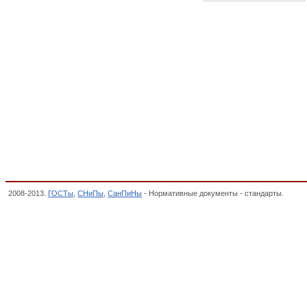
2008-2013.
ГОСТы
,
СНиПы
,
СанПиНы
- Нормативные документы - стандарты.
Метод
Классификатор государственных стандартов,