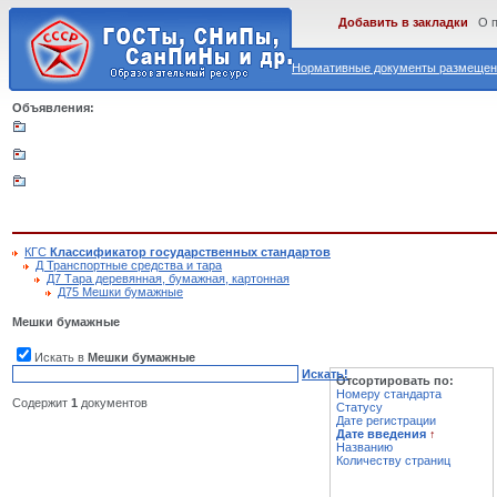
Добавить в закладки
О 
Нормативные документы размещены
Объявления:
КГС
Классификатор государственных стандартов
Д Транспортные средства и тара
Д7 Тара деревянная, бумажная, картонная
Д75 Мешки бумажные
Мешки бумажные
Искать в
Мешки бумажные
Искать!
Отсортировать по:
Номеру стандарта
Содержит
1
документов
Статусу
Дате регистрации
Дате введения
↑
Названию
Количеству страниц