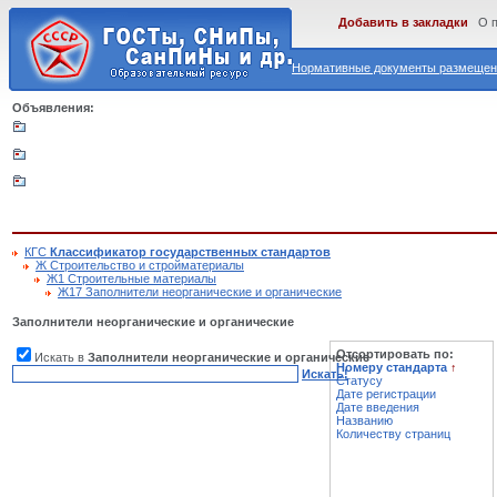
Добавить в закладки
О 
Нормативные документы размещены
Объявления:
КГС
Классификатор государственных стандартов
Ж Строительство и стройматериалы
Ж1 Строительные материалы
Ж17 Заполнители неорганические и органические
Заполнители неорганические и органические
Отсортировать по:
Искать в
Заполнители неорганические и органические
Номеру стандарта
↑
Искать!
Статусу
Дате регистрации
Дате введения
Названию
Количеству страниц