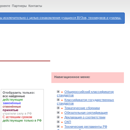
проекте
Партнеры
Контакты
 исключительно с целью ознакомления учащихся ВУЗов, техникумов и училищ.
Навигационное меню:
Общероссийский классификатор
Отобразить только:
стандартов
все найденные
действующие
Классификатор государственных
заменённые
стандартов
отменённые
Тематические сборники
принятые
Обязательная сертификация
утратили силу в РФ
С истекшим сроком
Декларация о соответствии
действующие только в РФ
ОКП
Технические регламенты РФ