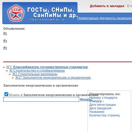
Добавить в закладки
О 
Нормативные документы размещены
Объявления:
КГС
Классификатор государственных стандартов
Ж Строительство и стройматериалы
Ж1 Строительные материалы
Ж17 Заполнители неорганические и органические
Заполнители неорганические и органические
Отсортировать по:
Искать в
Заполнители неорганические и органические
Номеру стандарта
Искать!
Статусу
↓
Дате регистрации
Дате введения
Названию
Количеству страниц