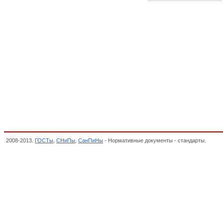
2008-2013.
ГОСТы
,
СНиПы
,
СанПиНы
- Нормативные документы - стандарты.
Запол
Классификатор государственных стандартов,