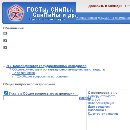
Добавить в закладки
О 
Нормативные документы размещены
Объявления:
КГС
Классификатор государственных стандартов
Т Общетехнические и организационно-методические стандарты
Т2 Астрономия
Т20 Общие вопросы по астрономии
Общие вопросы по астрономии
Отсортировать по:
Искать в
Общие вопросы по астрономии
Номеру стандарта
Искать!
Статусу
Дате регистрации
Дате введения
Названию
↑
Количеству страниц