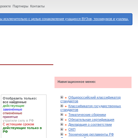
проекте
Партнеры
Контакты
 исключительно с целью ознакомления учащихся ВУЗов, техникумов и училищ.
Навигационное меню:
Общероссийский классификатор
Отобразить только:
стандартов
все найденные
действующие
Классификатор государственных
заменённые
стандартов
отменённые
Тематические сборники
принятые
Обязательная сертификация
утратили силу в РФ
С истекшим сроком
Декларация о соответствии
действующие только в
ОКП
РФ
Технические регламенты РФ