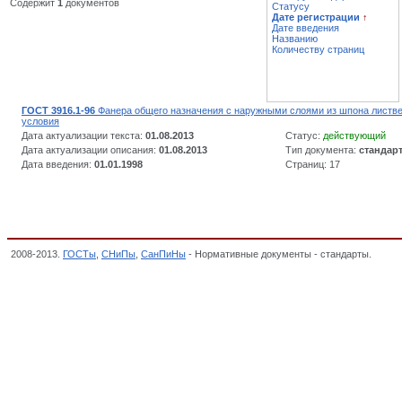
Содержит
1
документов
Статусу
Дате регистрации
↑
Дате введения
Названию
Количеству страниц
ГОСТ 3916.1-96
Фанера общего назначения с наружными слоями из шпона листве
условия
Дата актуализации текста:
01.08.2013
Статус:
действующий
Дата актуализации описания:
01.08.2013
Тип документа:
стандар
Дата введения:
01.01.1998
Страниц: 17
2008-2013.
ГОСТы
,
СНиПы
,
СанПиНы
- Нормативные документы - стандарты.
Фанер
производства, плиты, спички, Cистема ГОСТ Р, Декларация о соответствии,