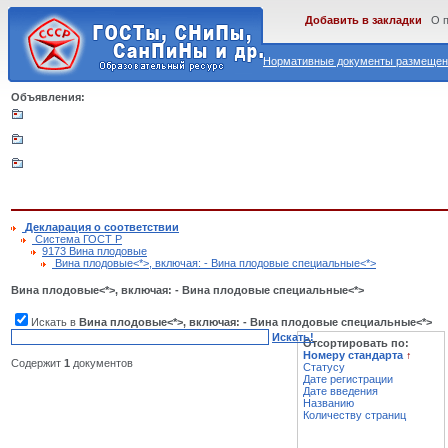
Добавить в закладки
О 
Нормативные документы размещены
Объявления:
Декларация о соответствии
Cистема ГОСТ Р
9173 Вина плодовые
Вина плодовые<*>, включая: - Вина плодовые специальные<*>
Вина плодовые<*>, включая: - Вина плодовые специальные<*>
Искать в
Вина плодовые<*>, включая: - Вина плодовые специальные<*>
Искать!
Отсортировать по:
Номеру стандарта
↑
Содержит
1
документов
Статусу
Дате регистрации
Дате введения
Названию
Количеству страниц