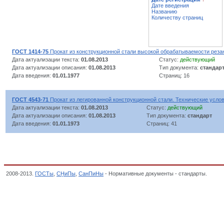
Дате введения
Названию
Количеству страниц
ГОСТ 1414-75
Прокат из конструкционной стали высокой обрабатываемости реза
Дата актуализации текста:
01.08.2013
Статус:
действующий
Дата актуализации описания:
01.08.2013
Тип документа:
стандар
Дата введения:
01.01.1977
Страниц: 16
ГОСТ 4543-71
Прокат из легированной конструкционной стали. Технические усло
Дата актуализации текста:
01.08.2013
Статус:
действующий
Дата актуализации описания:
01.08.2013
Тип документа:
стандарт
Дата введения:
01.01.1973
Страниц: 41
2008-2013.
ГОСТы
,
СНиПы
,
СанПиНы
- Нормативные документы - стандарты.
Прока
МЕТАЛЛОВ, ГОТОВЫЙ, ВКЛЮЧАЯ ЗАГОТОВКУ НА ЭКСПОРТ, ОКП,