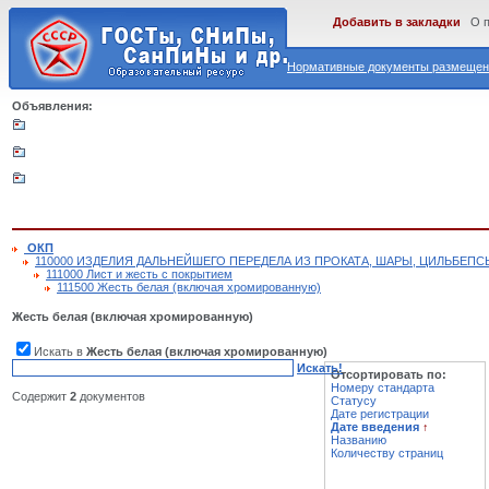
Добавить в закладки
О 
Нормативные документы размещены
Объявления:
ОКП
110000 ИЗДЕЛИЯ ДАЛЬНЕЙШЕГО ПЕРЕДЕЛА ИЗ ПРОКАТА, ШАРЫ, ЦИЛЬБЕПС
111000 Лист и жесть с покрытием
111500 Жесть белая (включая хромированную)
Жесть белая (включая хромированную)
Искать в
Жесть белая (включая хромированную)
Искать!
Отсортировать по:
Номеру стандарта
Содержит
2
документов
Статусу
Дате регистрации
Дате введения
↑
Названию
Количеству страниц