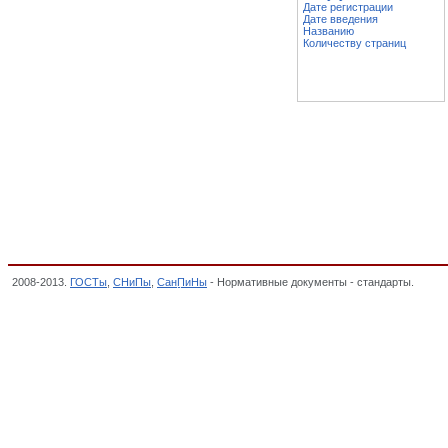
Дате регистрации
Дате введения
Названию
Количеству страниц
2008-2013.
ГОСТы
,
СНиПы
,
СанПиНы
- Нормативные документы - стандарты.
Сода 
ПРОДУКЦИЯ НЕОРГАНИЧЕСКОЙ ХИМИИ, СЫРЬЕ ГОРНОХИМИЧЕСКОЕ И УДОБРЕН