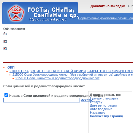
Добавить в закладки
О 
Нормативные документы размещены
Объявления:
ОКП
210000 ПРОДУКЦИЯ НЕОРГАНИЧЕСКОЙ ХИМИИ, СЫРЬЕ ГОРНОХИМИЧЕСКО
215000 Соли бескислородных кислот (без удобрений и пигментов) двойные и 
215100 Соли цианистой и роданистоводородной кислот
Соли цианистой и роданистоводородной кислот
Отсортировать по:
Искать в
Соли цианистой и роданистоводородной кислот
Номеру стандарта
Искать!
Статусу
Дате регистрации
Дате введения
Названию
Количеству страниц
↑