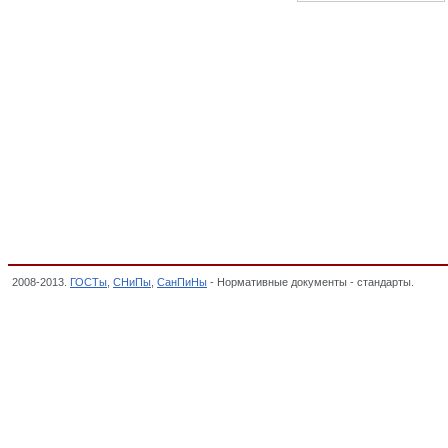
2008-2013.
ГОСТы
,
СНиПы
,
СанПиНы
- Нормативные документы - стандарты.
Соли 
СЫРЬЕ ГОРНОХИМИЧЕСКОЕ И УДОБРЕНИЯ, ОКП,