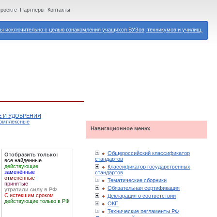
проекте
Партнеры
Контакты
 исключительно с целью ознакомления учащихся ВУЗов, техникумов и училищ.
Е И УДОБРЕНИЯ
комплексные
Навигационное меню:
Общероссийский классификатор
Отобразить только:
стандартов
все найденные
действующие
Классификатор государственных
заменённые
стандартов
отменённые
Тематические сборники
принятые
Обязательная сертификация
утратили силу в РФ
С истекшим сроком
Декларация о соответствии
действующие только в РФ
ОКП
Технические регламенты РФ