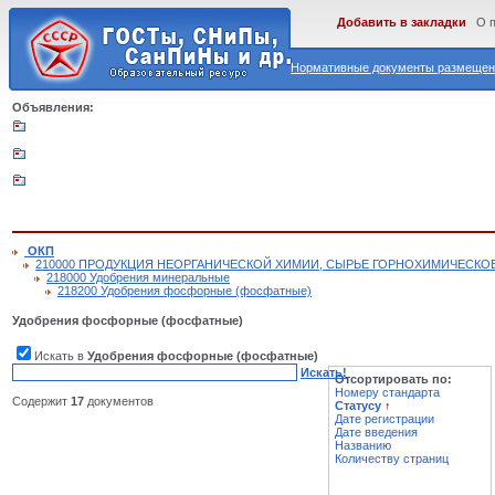
Добавить в закладки
О 
Нормативные документы размещены
Объявления:
ОКП
210000 ПРОДУКЦИЯ НЕОРГАНИЧЕСКОЙ ХИМИИ, СЫРЬЕ ГОРНОХИМИЧЕСКО
218000 Удобрения минеральные
218200 Удобрения фосфорные (фосфатные)
Удобрения фосфорные (фосфатные)
Искать в
Удобрения фосфорные (фосфатные)
Искать!
Отсортировать по:
Номеру стандарта
Содержит
17
документов
Статусу
↑
Дате регистрации
Дате введения
Названию
Количеству страниц