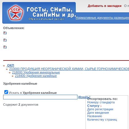
Добавить в закладки
О 
Нормативные документы размещены
Объявления:
ОКП
210000 ПРОДУКЦИЯ НЕОРГАНИЧЕСКОЙ ХИМИИ, СЫРЬЕ ГОРНОХИМИЧЕСКО
218000 Удобрения минеральные
218400 Удобрения калийные
Удобрения калийные
Искать в
Удобрения калийные
Искать!
Отсортировать по:
Номеру стандарта
Содержит
2
документов
Статусу
↓
Дате регистрации
Дате введения
Названию
Количеству страниц