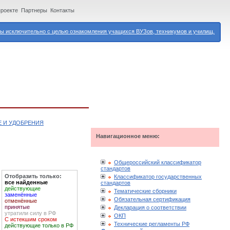
проекте
Партнеры
Контакты
 исключительно с целью ознакомления учащихся ВУЗов, техникумов и училищ.
Е И УДОБРЕНИЯ
Навигационное меню:
Общероссийский классификатор
стандартов
Отобразить только:
Классификатор государственных
все найденные
стандартов
действующие
Тематические сборники
заменённые
Обязательная сертификация
отменённые
принятые
Декларация о соответствии
утратили силу в РФ
ОКП
С истекшим сроком
Технические регламенты РФ
действующие только в РФ