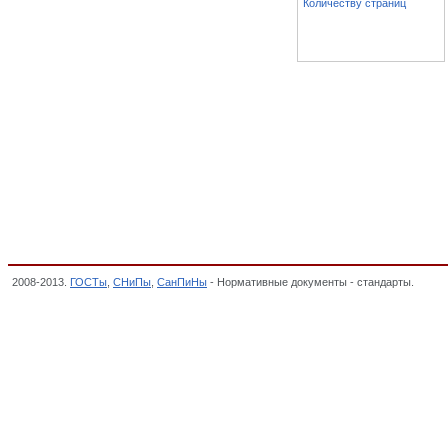
Количеству страниц
2008-2013.
ГОСТы
,
СНиПы
,
СанПиНы
- Нормативные документы - стандарты.
Краск
ПОЛУФАБРИКАТЫ, КИНО-, ФОТО-И МАГНИТНЫЕ МАТЕРИАЛЫ И ТОВАРЫ БЫТОВО