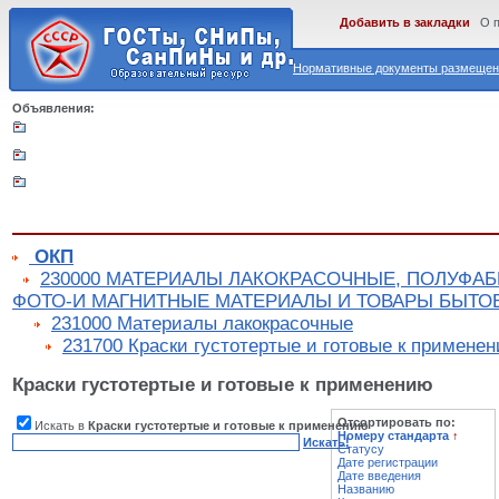
Добавить в закладки
О 
Нормативные документы размещены
Объявления:
ОКП
230000 МАТЕРИАЛЫ ЛАКОКРАСОЧНЫЕ, ПОЛУФАБ
ФОТО-И МАГНИТНЫЕ МАТЕРИАЛЫ И ТОВАРЫ БЫТО
231000 Материалы лакокрасочные
231700 Краски густотертые и готовые к примене
Краски густотертые и готовые к применению
Отсортировать по:
Искать в
Краски густотертые и готовые к применению
Номеру стандарта
↑
Искать!
Статусу
Дате регистрации
Дате введения
Названию