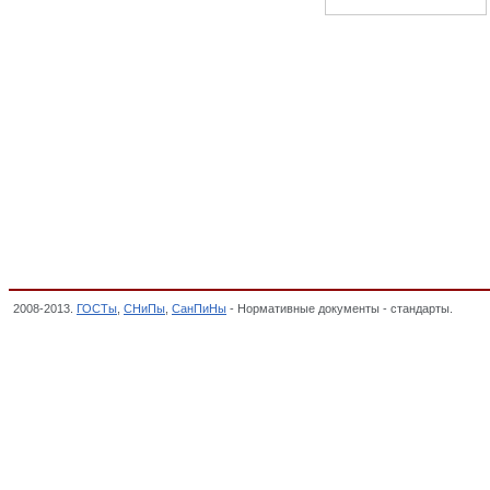
2008-2013.
ГОСТы
,
СНиПы
,
СанПиНы
- Нормативные документы - стандарты.
Рукав
теплоизоляционные, ОКП,