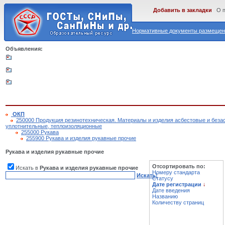
Добавить в закладки
О 
Нормативные документы размещены
Объявления:
ОКП
250000 Продукция резинотехническая. Материалы и изделия асбестовые и без
уплотнительные, теплоизоляционные
255000 Рукава
255900 Рукава и изделия рукавные прочие
Рукава и изделия рукавные прочие
Отсортировать по:
Искать в
Рукава и изделия рукавные прочие
Номеру стандарта
Искать!
Статусу
Дате регистрации
↓
Дате введения
Названию
Количеству страниц