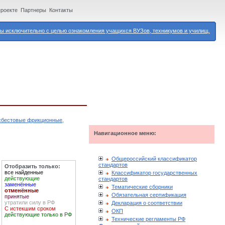
проекте
Партнеры
Контакты
 исключительно с целью ознакомления учащихся ВУЗов, техникумов и училищ.
асбестовые фрикционные,
Навигационное меню:
Общероссийский классификатор
стандартов
Отобразить только:
все найденные
Классификатор государственных
действующие
стандартов
заменённые
Тематические сборники
отменённые
Обязательная сертификация
принятые
утратили силу в РФ
Декларация о соответствии
С истекшим сроком
ОКП
действующие только в РФ
Технические регламенты РФ