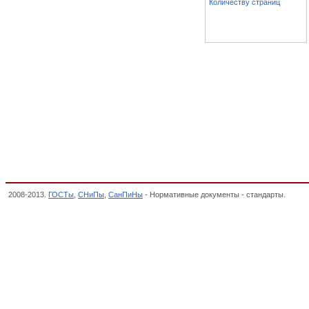
Количеству страниц
2008-2013.
ГОСТы
,
СНиПы
,
СанПиНы
- Нормативные документы - стандарты.
Рукав
асбестовые и безасбестовые фрикционные, уплотнительные, теплоизоляционные, О