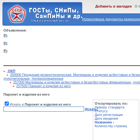
Добавить в закладки
О 
Нормативные документы размещены
Объявления:
ОКП
250000 Продукция резинотехническая. Материалы и изделия асбестовые и без
уплотнительные, теплоизоляционные
257000 Материалы и изделия асбестовые и безасбестовые фрикционные, упл
257500 Паронит и изделия из него
Паронит и изделия из него
Отсортировать по:
Искать в
Паронит и изделия из него
Номеру стандарта
Искать!
Статусу
Дате регистрации
Дате введения
Названию
↓
Количеству страниц