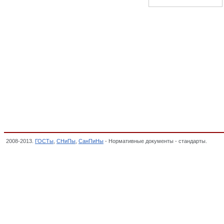
2008-2013.
ГОСТы
,
СНиПы
,
СанПиНы
- Нормативные документы - стандарты.
Парон
изделия асбестовые и безасбестовые фрикционные, уплотнительные, теплоизоляци