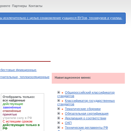
проекте
Партнеры
Контакты
 исключительно с целью ознакомления учащихся ВУЗов, техникумов и училищ.
асбестовые фрикционные,
отнительные, теплоизоляционные
Навигационное меню:
Общероссийский классификатор
стандартов
Отобразить только:
все найденные
Классификатор государственных
действующие
стандартов
заменённые
Тематические сборники
отменённые
Обязательная сертификация
принятые
утратили силу в РФ
Декларация о соответствии
С истекшим сроком
ОКП
действующие только в
Технические регламенты РФ
РФ