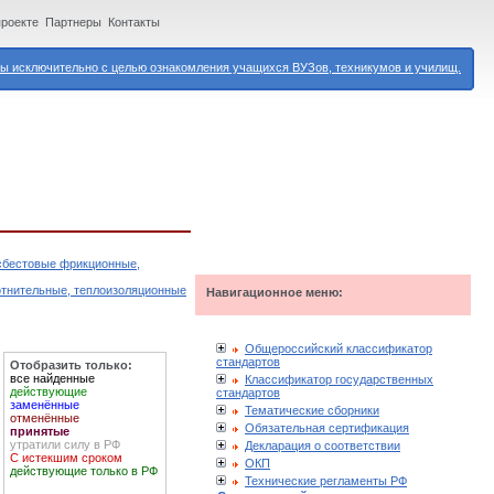
проекте
Партнеры
Контакты
 исключительно с целью ознакомления учащихся ВУЗов, техникумов и училищ.
асбестовые фрикционные,
отнительные, теплоизоляционные
Навигационное меню:
Общероссийский классификатор
стандартов
Отобразить только:
все найденные
Классификатор государственных
действующие
стандартов
заменённые
Тематические сборники
отменённые
Обязательная сертификация
принятые
утратили силу в РФ
Декларация о соответствии
С истекшим сроком
ОКП
действующие только в РФ
Технические регламенты РФ