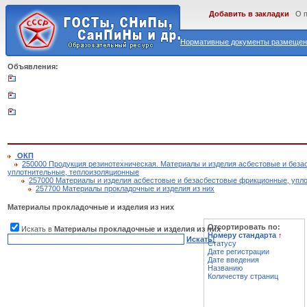
Добавить в закладки
О 
Нормативные документы размещены
Объявления:
ОКП
250000 Продукция резинотехническая. Материалы и изделия асбестовые и без
уплотнительные, теплоизоляционные
257000 Материалы и изделия асбестовые и безасбестовые фрикционные, упл
257700 Материалы прокладочные и изделия из них
Материалы прокладочные и изделия из них
Отсортировать по:
Искать в
Материалы прокладочные и изделия из них
Номеру стандарта
↑
Искать!
Статусу
Дате регистрации
Дате введения
Названию
Количеству страниц