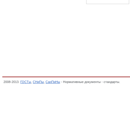
2008-2013.
ГОСТы
,
СНиПы
,
СанПиНы
- Нормативные документы - стандарты.
Матер
резинотехническая. Материалы и изделия асбестовые и безасбестовые фрикционные