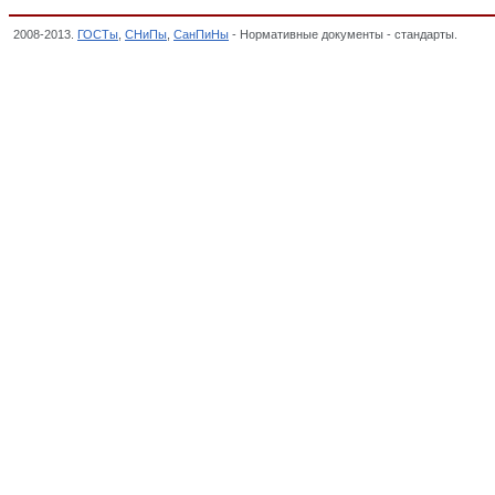
2008-2013.
ГОСТы
,
СНиПы
,
СанПиНы
- Нормативные документы - стандарты.
Трубо
ПРОДУКЦИЯ ТЯЖЕЛОГО, ЭНЕРГЕТИЧЕСКОГО И ТРАНСПОРТНОГО МАШИНОСТРО